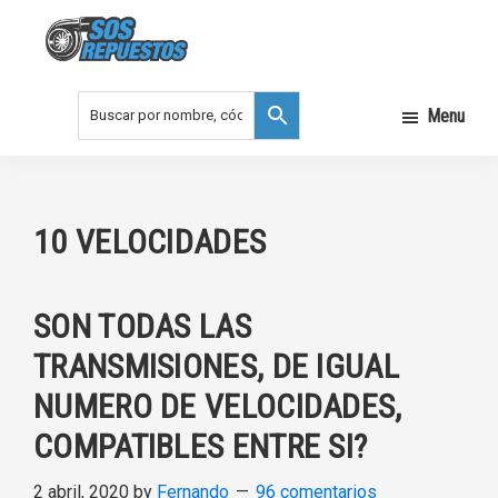
Saltar
Saltar
a
al
la
contenido
SOS
REPUESTOS
navegación
principal
Menu
principal
10 VELOCIDADES
SON TODAS LAS
TRANSMISIONES, DE IGUAL
NUMERO DE VELOCIDADES,
COMPATIBLES ENTRE SI?
2 abril, 2020
by
Fernando
96 comentarios