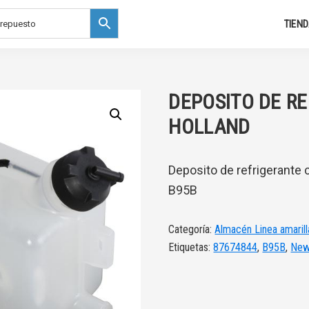
TIEN
DEPOSITO DE R
HOLLAND
Deposito de refrigerante
B95B
Categoría:
Almacén Linea amarill
Etiquetas:
87674844
,
B95B
,
New