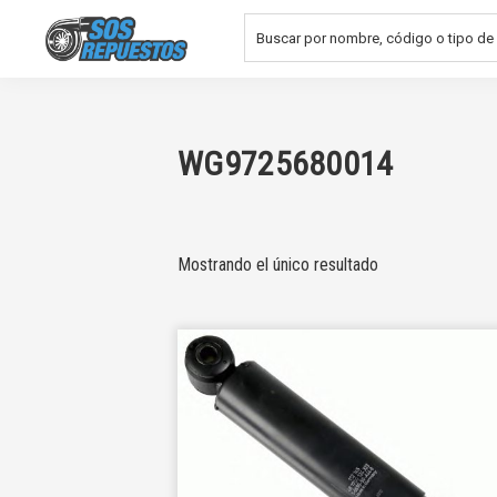
Saltar
Saltar
a
al
la
contenido
SOS
REPUESTOS
navegación
principal
principal
WG9725680014
Mostrando el único resultado