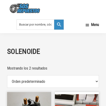
Saltar
Saltar
a
al
la
contenido
SOS
REPUESTOS
navegación
principal
Menu
principal
SOLENOIDE
Mostrando los 2 resultados