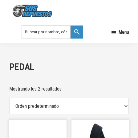
Saltar
Saltar
a
al
la
contenido
SOS
REPUESTOS
navegación
principal
Menu
principal
PEDAL
Mostrando los 2 resultados