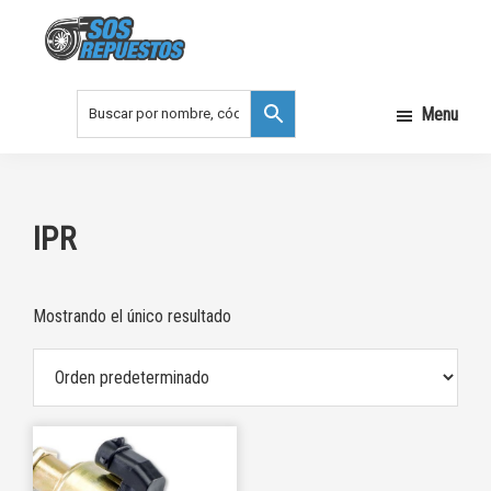
Saltar
Saltar
a
al
la
contenido
SOS
REPUESTOS
navegación
principal
Menu
principal
IPR
Mostrando el único resultado