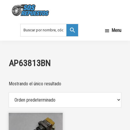
Saltar
Saltar
a
al
la
contenido
SOS
REPUESTOS
navegación
principal
Menu
principal
AP63813BN
Mostrando el único resultado