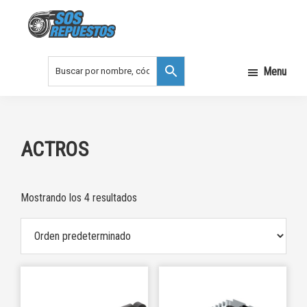
Saltar
Saltar
a
al
la
contenido
SOS
REPUESTOS
navegación
principal
Menu
principal
ACTROS
Mostrando los 4 resultados