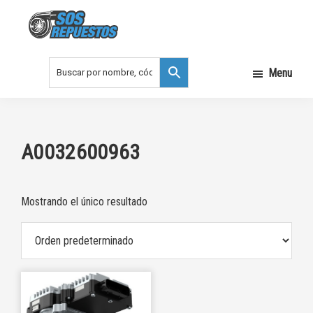
Saltar
Saltar
a
al
la
contenido
SOS
REPUESTOS
navegación
principal
Menu
principal
A0032600963
Mostrando el único resultado