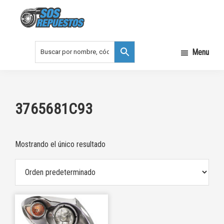
Saltar
Saltar
a
al
la
contenido
SOS
REPUESTOS
navegación
principal
Menu
principal
3765681C93
Mostrando el único resultado